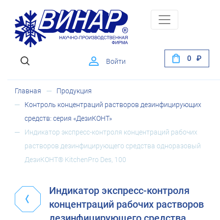
0
Войти
Главная
Продукция
Контроль концентраций растворов дезинфицирующих
средств: серия «ДезиКОНТ»
Индикатор экспресс-контроля концентраций рабочих
растворов дезинфицирующего средства одноразовый
ДезиКОНТ® KitchenPro Des, 100
Индикатор экспресс-контроля
концентраций рабочих растворов
дезинфицирующего средства