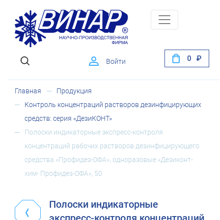
0
Войти
Главная
Продукция
Контроль концентраций растворов дезинфицирующих
средств: серия «ДезиКОНТ»
Полоски индикаторные экспресс-контроля
концентраций рабочих растворов дезинфицирующего
средства «Профидез-ОФА», одноразовые «Дезиконт-
хим- Профидез-ОФА», 50
Полоски индикаторные
экспресс-контроля концентраций