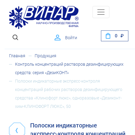
0
Войти
Главная
Продукция
Контроль концентраций растворов дезинфицирующих
средств: серия «ДезиКОНТ»
Полоски индикаторные экспресс-контроля
концентраций рабочих растворов дезинфицирующего
средства «Клинофорт люкс», одноразовые «Дезиконт-
хим-КЛИНОФОРТ ЛЮКС», 50
Полоски индикаторные
экспресс-контроля концентраций