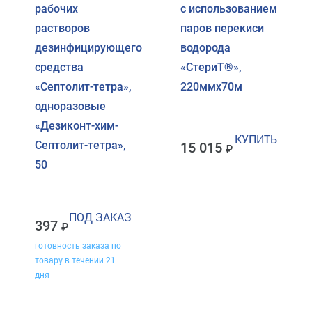
рабочих
с использованием
растворов
паров перекиси
дезинфицирующего
водорода
средства
«СтериТ®»,
«Септолит-тетра»,
220ммх70м
одноразовые
«Дезиконт-хим-
КУПИТЬ
Септолит-тетра»,
15 015
50
ПОД ЗАКАЗ
397
готовность заказа по
товару в течении 21
дня