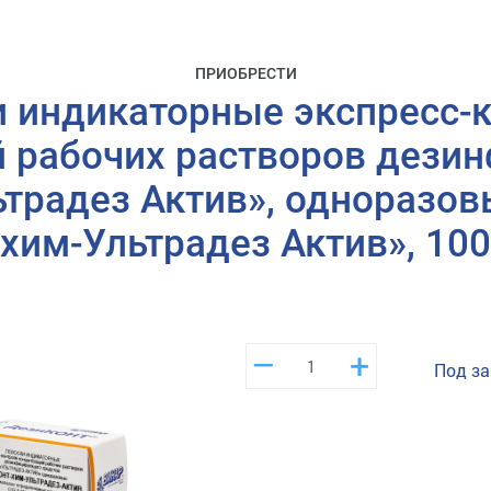
ПРИОБРЕСТИ
 индикаторные экспресс-
й рабочих растворов дези
ьтрадез Актив», одноразов
хим-Ультрадез Актив», 100
–
+
Под за