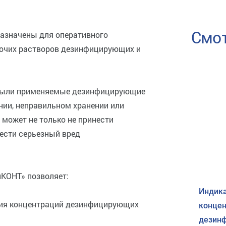
Смот
азначены для оперативного
бочих растворов дезинфицирующих и
были применяемые дезинфицирующие
нии, неправильном хранении или
 может не только не принести
нести серьезный вред
КОНТ» позволяет:
Индика
ния концентраций дезинфицирующих
концен
дезин