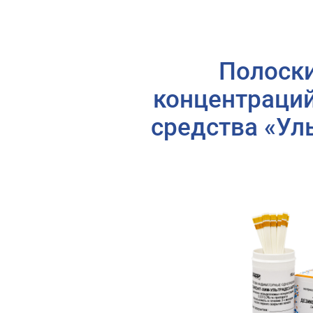
Полоски
концентраци
средства «Ул