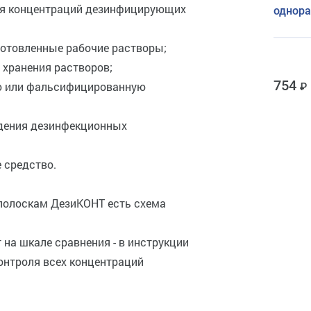
ия концентраций дезинфицирующих
однор
готовленные рабочие растворы;
 хранения растворов;
754
ю или фальсифицированную
дения дезинфекционных
 средство.
полоскам ДезиКОНТ есть схема
на шкале сравнения - в инструкции
онтроля всех концентраций