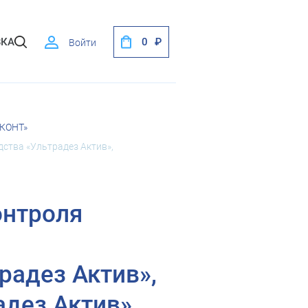
ВКА
0
Войти
иКОНТ»
ства «Ультрадез Актив»,
онтроля
радез Актив»,
дез Актив»,