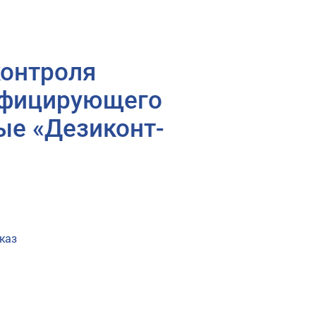
контроля
нфицирующего
ые «Дезиконт-
каз