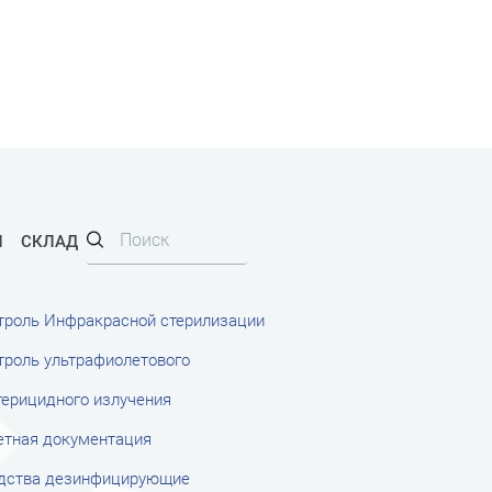
И
СКЛАД
троль Инфракрасной стерилизации
троль ультрафиолетового
терицидного излучения
етная документация
дства дезинфицирующие