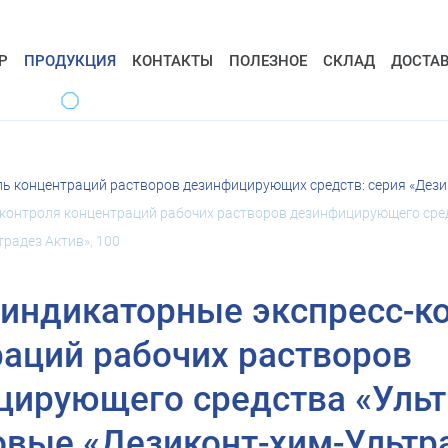
Р
ПРОДУКЦИЯ
КОНТАКТЫ
ПОЛЕЗНОЕ
СКЛАД
ДОСТА
ь концентраций растворов дезинфицирующих средств: серия «Дез
контроля концентраций рабочих растворов дезинфицирующего сред
радез Актив», 100
 индикаторные экспресс-к
аций рабочих растворов
ирующего средства «Ульт
вые «Дезиконт-хим-Ультра