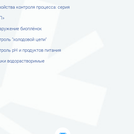
ройства контроля процесса: серия
П»
аружение биоплёнок
троль "холодовой цепи"
троль рН и продуктов питания
ки водорастворимые