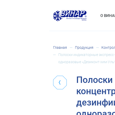
О ВИНА
Главная
Продукция
Контрол
Полоски индикаторные экспресс-
одноразовые «Дезиконт-хим-Ульт
Полоски
концентр
дезинфиц
одноразо