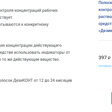
Полоск
контро
нтроля концентраций рабочих
раств
ствует.
средст
атываются к конкретному
«Дезик
ния концентрации действующего
редстве использовать индикаторы от
397
о то же действующее вещество.
готовнос
олосок ДезиКОНТ от 12 до 24 месяцев