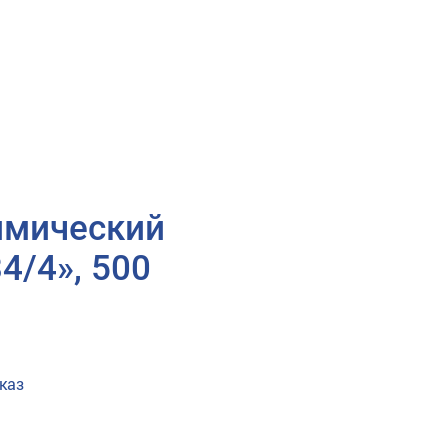
имический
4/4», 500
каз