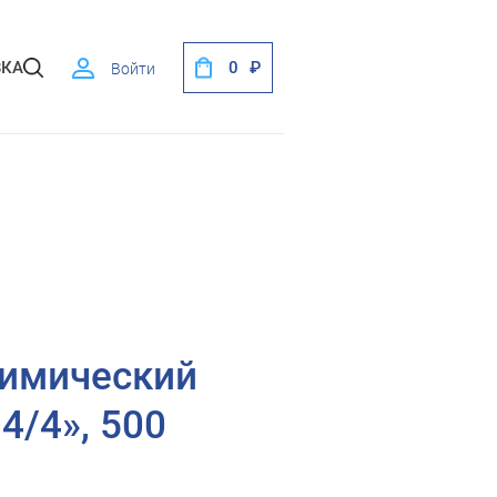
ВКА
0
Войти
химический
4/4», 500