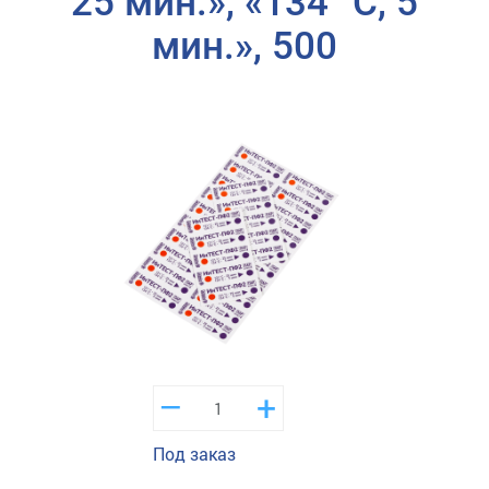
25 мин.», «134 °C, 5
мин.», 500
–
+
Под заказ