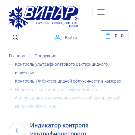
0
Войти
Главная
Продукция
Контроль ультрафиолетового бактерицидного
излучения
Контроль УФ бактерицидной облученности в камерах
Индикатор контроля ультрафиолетового
бактерицидного излучения химический одноразовый
ИнХим®-УФ2-01, 100
Индикатор контроля
ультрафиолетового