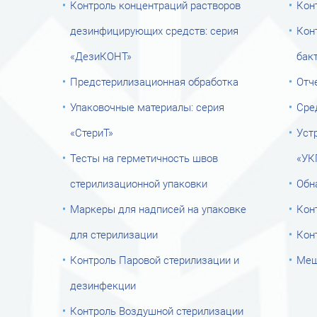
Контроль концентраций растворов
Кон
дезинфицирующих средств: серия
Кон
«ДезиКОНТ»
бак
Предстерилизационная обработка
Отч
Упаковочные материалы: серия
Сре
«СтериТ»
Уст
Тесты на герметичность швов
«УК
стерилизационной упаковки
Обн
Маркеры для надписей на упаковке
Кон
для стерилизации
Кон
Контроль Паровой стерилизации и
Меш
дезинфекции
Контроль Воздушной стерилизации