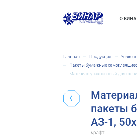
О ВИНА
Главная
Продукция
Упаково
Пакеты бумажные самоклеящиес
Материал упаковочный для стери
Материал
пакеты 
АЗ-1, 50
крафт