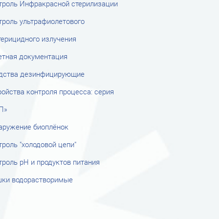
троль Инфракрасной стерилизации
троль ультрафиолетового
терицидного излучения
етная документация
дства дезинфицирующие
ройства контроля процесса: серия
П»
аружение биоплёнок
троль "холодовой цепи"
троль рН и продуктов питания
ки водорастворимые