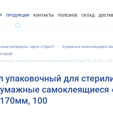
Р
ПРОДУКЦИЯ
КОНТАКТЫ
ПОЛЕЗНОЕ
СКЛАД
ДОСТА
чные материалы: серия «СтериТ»
Бумажные самоклеящиеся паке
я крафт
лизации: пакеты бумажные самоклеящиеся «СтериТ®» ПС-АЗ-1, 50х
 упаковочный для стерил
бумажные самоклеящиеся 
х170мм, 100