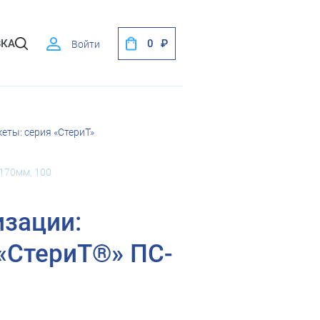
ВКА
0
Войти
ты: серия «СтериТ»
170мм, 100
изации:
«СтериТ®» ПС-