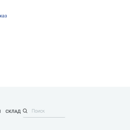
каз
И
СКЛАД