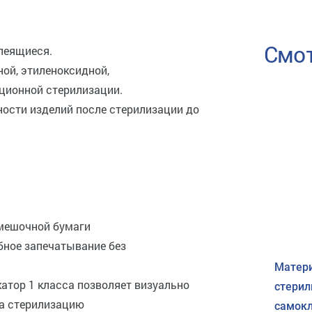
Смот
леящиеся.
ой, этиленоксидной,
ционной стерилизации.
ности изделий после стерилизации до
 мешочной бумаги
бное запечатывание без
Матери
атор 1 класса позволяет визуально
стерил
ка стерилизацию
самокл