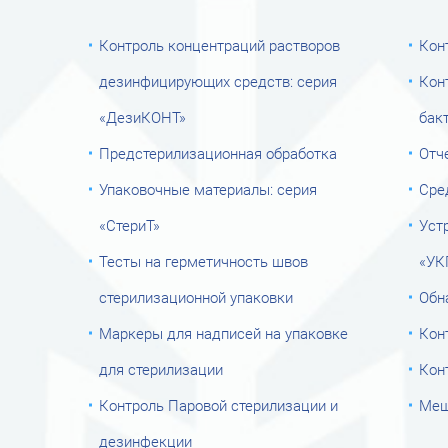
Контроль концентраций растворов
Кон
дезинфицирующих средств: серия
Кон
«ДезиКОНТ»
бак
Предстерилизационная обработка
Отч
Упаковочные материалы: серия
Сре
«СтериТ»
Уст
Тесты на герметичность швов
«УК
стерилизационной упаковки
Обн
Маркеры для надписей на упаковке
Кон
для стерилизации
Кон
Контроль Паровой стерилизации и
Меш
дезинфекции