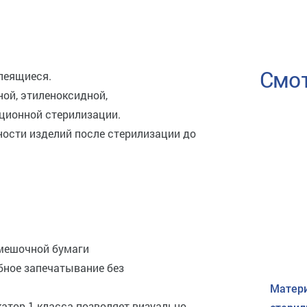
Смот
леящиеся.
ой, этиленоксидной,
ционной стерилизации.
ности изделий после стерилизации до
 мешочной бумаги
бное запечатывание без
Матери
атор 1 класса позволяет визуально