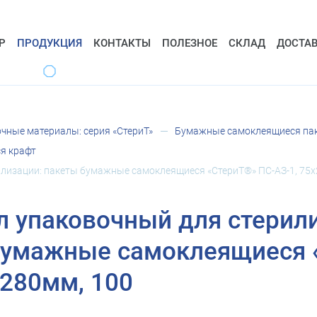
Р
ПРОДУКЦИЯ
КОНТАКТЫ
ПОЛЕЗНОЕ
СКЛАД
ДОСТА
чные материалы: серия «СтериТ»
Бумажные самоклеящиеся паке
я крафт
лизации: пакеты бумажные самоклеящиеся «СтериТ®» ПС-АЗ-1, 75х
 упаковочный для стерил
бумажные самоклеящиеся 
х280мм, 100