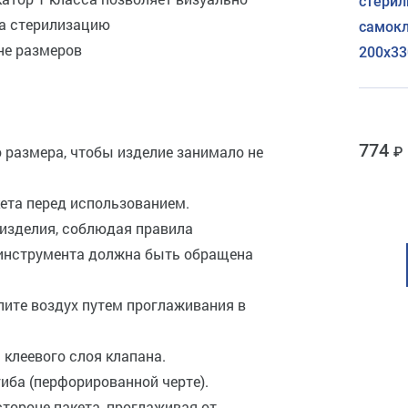
стерил
ка стерилизацию
самокл
не размеров
200х33
774
 размера, чтобы изделие занимало не
кета перед использованием.
 изделия, соблюдая правила
 инструмента должна быть обращена
лите воздух путем проглаживания в
 клеевого слоя клапана.
гиба (перфорированной черте).
стороне пакета, проглаживая от