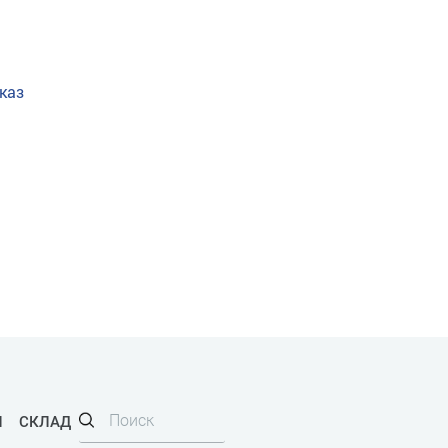
каз
И
СКЛАД