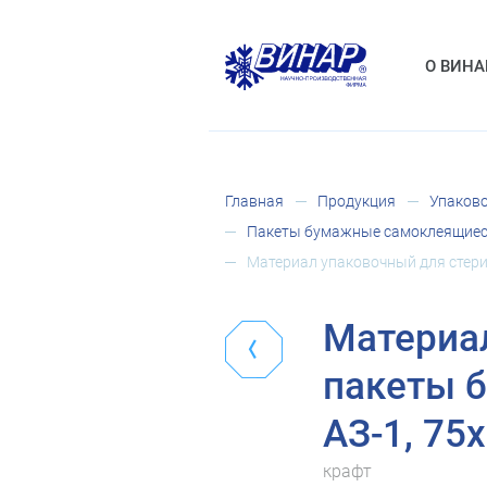
О ВИНА
Главная
Продукция
Упаково
Пакеты бумажные самоклеящиес
Материал упаковочный для стери
Материал
пакеты 
АЗ-1, 75
крафт