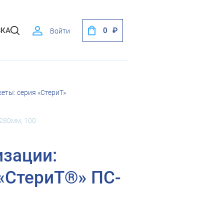
ВКА
0
Войти
ты: серия «СтериТ»
280мм, 100
изации:
«СтериТ®» ПС-