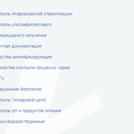
троль Инфракрасной стерилизации
троль ультрафиолетового
терицидного излучения
етная документация
дства дезинфицирующие
ройства контроля процесса: серия
П»
аружение биоплёнок
троль "холодовой цепи"
троль рН и продуктов питания
ки водорастворимые