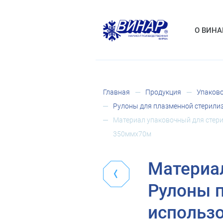
О ВИНА
Главная
Продукция
Упаково
Рулоны для плазменной стерили
Материал упаковочный для стери
350ммх70м
Материал
Рулоны п
использ