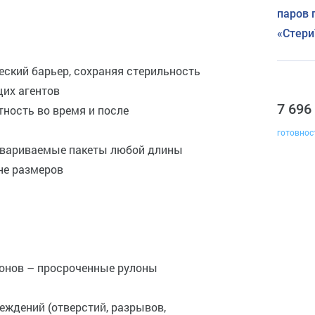
паров 
«Стер
еский барьер, сохраняя стерильность
их агентов
7 696
тность во время и после
готовнос
освариваемые пакеты любой длины
не размеров
лонов – просроченные рулоны
реждений (отверстий, разрывов,