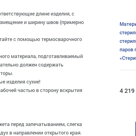
оответствующие длине изделия, с
азмещение и ширину швов (примерно
Матери
стерил
чатайте с помощью термосварочного
стерил
паров 
ного материала, подготавливаемый
«Стер
язательно должен содержать
аторы.
ые изделия сухие!
рабочей частью в сторону вскрытия
4 219
акета перед запечатыванием, слегка
дух в направлении открытого края.