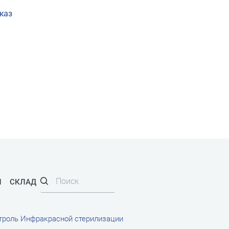
каз
И
СКЛАД
троль Инфракрасной стерилизации