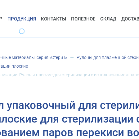
Р
ПРОДУКЦИЯ
КОНТАКТЫ
ПОЛЕЗНОЕ
СКЛАД
ДОСТА
чные материалы: серия «СтериТ»
Рулоны для плазменной стери
зации плоские
лизации: Рулоны плоские для стерилизации с использованием паро
 упаковочный для стерил
лоские для стерилизации 
ованием паров перекиси в