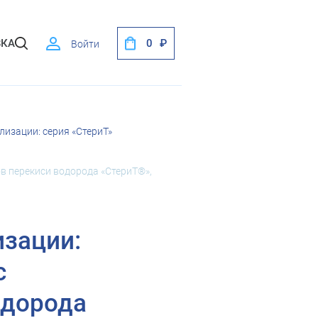
ВКА
0
Войти
лизации: серия «СтериТ»
в перекиси водорода «СтериТ®»,
изации:
с
одорода