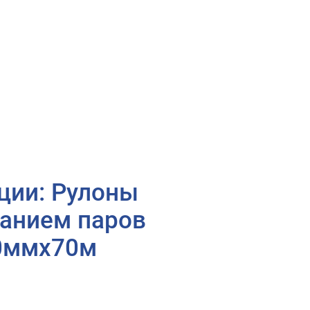
ции: Рулоны
ванием паров
50ммх70м