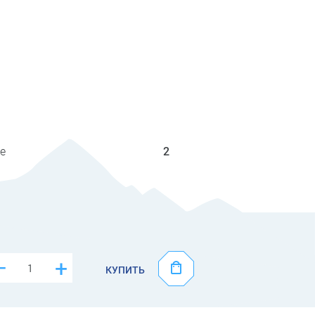
е
2
–
+
КУПИТЬ