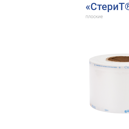
«СтериТ
плоские