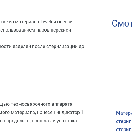
Смот
ие из материала Tyvek и пленки.
использованием паров перекиси
ности изделий после стерилизации до
ощью термосварочного аппарата
емого материала, нанесен индикатор 1
Матери
о определить, прошла ли упаковка
стерил
стерил