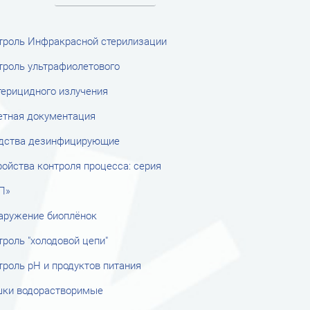
троль Инфракрасной стерилизации
троль ультрафиолетового
терицидного излучения
етная документация
дства дезинфицирующие
ройства контроля процесса: серия
П»
аружение биоплёнок
троль "холодовой цепи"
троль рН и продуктов питания
ки водорастворимые