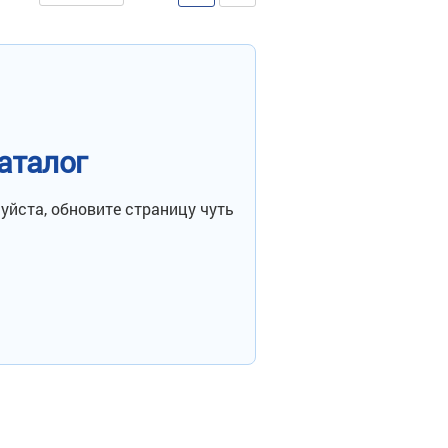
аталог
уйста, обновите страницу чуть
" контроль
и (пробы)
рованные
рованные
универсальные
рованные