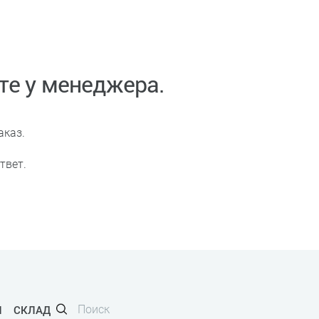
те у менеджера.
аказ.
твет.
И
СКЛАД