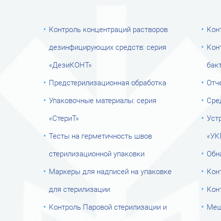
Контроль концентраций растворов
Кон
дезинфицирующих средств: серия
Кон
«ДезиКОНТ»
бак
Предстерилизационная обработка
Отч
Упаковочные материалы: серия
Сре
«СтериТ»
Уст
Тесты на герметичность швов
«УК
стерилизационной упаковки
Обн
Маркеры для надписей на упаковке
Кон
для стерилизации
Кон
Контроль Паровой стерилизации и
Меш