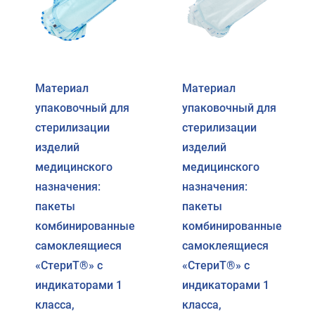
Материал
Материал
упаковочный для
упаковочный для
стерилизации
стерилизации
изделий
изделий
медицинского
медицинского
назначения:
назначения:
пакеты
пакеты
комбинированные
комбинированные
самоклеящиеся
самоклеящиеся
«СтериТ®» с
«СтериТ®» с
индикаторами 1
индикаторами 1
класса,
класса,